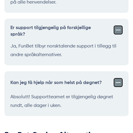
på alle henvendelser.
Er support tilgjengelig på forskjellige
språk?
Ja, FunBet tilbyr norsktalende support i tillegg til
andre språkalternativer.
Kan jeg få hjelp når som helst på døgnet?
Absolutt! Supportteamet er tilgjengelig døgnet
rundt, alle dager i uken.