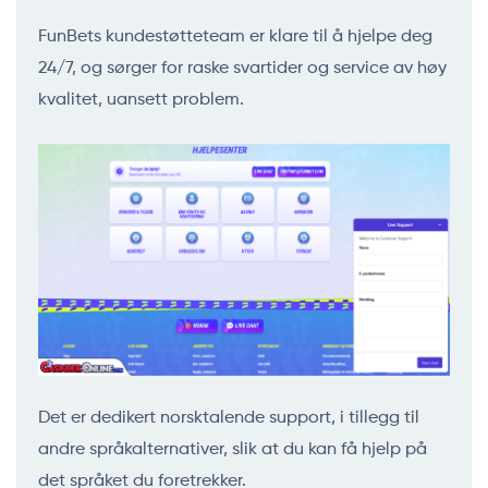
FunBets kundestøtteteam er klare til å hjelpe deg
24/7, og sørger for raske svartider og service av høy
kvalitet, uansett problem.
Det er dedikert norsktalende support, i tillegg til
andre språkalternativer, slik at du kan få hjelp på
det språket du foretrekker.