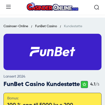
Casinoer-Online
FunBet Casino
Kundestøtte
Lansert 2024
FunBet Casino Kundestøtte
4.1/
5
Bonus: