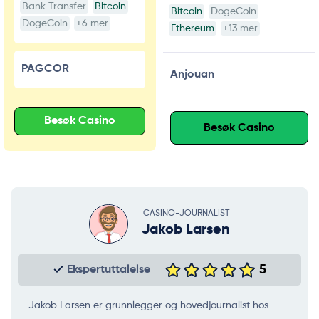
Bank Transfer
Bitcoin
Bitcoin
DogeCoin
DogeCoin
+6 mer
Ethereum
+13 mer
PAGCOR
Anjouan
Besøk Casino
Besøk Casino
CASINO-JOURNALIST
Jakob Larsen
5
Ekspertuttalelse
Jakob Larsen er grunnlegger og hovedjournalist hos