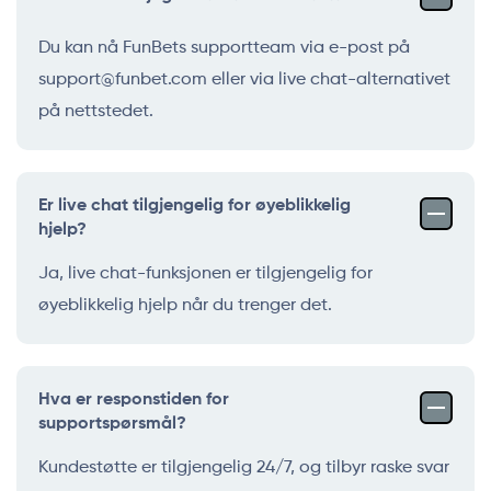
Du kan nå FunBets supportteam via e-post på
support@funbet.com
eller via live chat-alternativet
på nettstedet.
Er live chat tilgjengelig for øyeblikkelig
hjelp?
Ja, live chat-funksjonen er tilgjengelig for
øyeblikkelig hjelp når du trenger det.
Hva er responstiden for
supportspørsmål?
Kundestøtte er tilgjengelig 24/7, og tilbyr raske svar