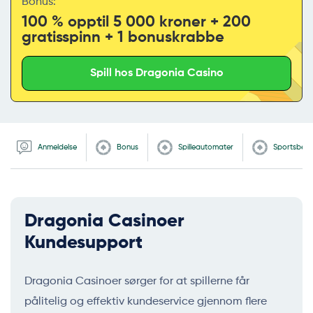
Bonus:
100 % opptil 5 000 kroner + 200
gratisspinn + 1 bonuskrabbe
Spill hos Dragonia Casino
Anmeldelse
Bonus
Spilleautomater
Sportsbett
Dragonia Casinoer
Kundesupport
Dragonia Casinoer sørger for at spillerne får
pålitelig og effektiv kundeservice gjennom flere