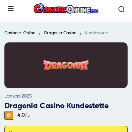
Casinoer-Online
Dragonia Casino
Kundestøtte
Lansert 2025
Dragonia Casino Kundestøtte
4.0/
5