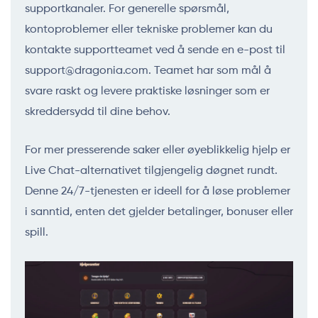
supportkanaler. For generelle spørsmål,
kontoproblemer eller tekniske problemer kan du
kontakte supportteamet ved å sende en e-post til
support@dragonia.com
. Teamet har som mål å
svare raskt og levere praktiske løsninger som er
skreddersydd til dine behov.
For mer presserende saker eller øyeblikkelig hjelp er
Live Chat-alternativet tilgjengelig døgnet rundt.
Denne 24/7-tjenesten er ideell for å løse problemer
i sanntid, enten det gjelder betalinger, bonuser eller
spill.