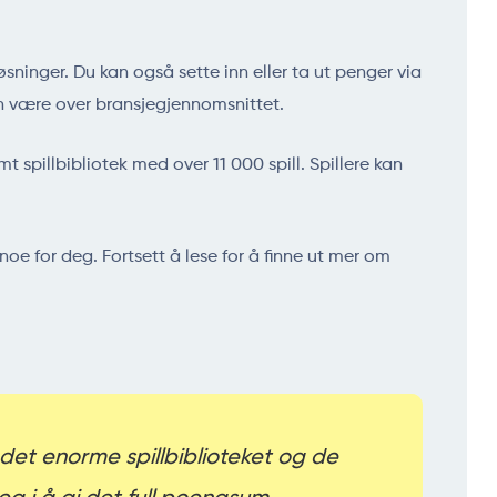
ninger. Du kan også sette inn eller ta ut penger via
n være over bransjegjennomsnittet.
 spillbibliotek med over 11 000 spill. Spillere kan
e for deg. Fortsett å lese for å finne ut mer om
 det enorme spillbiblioteket og de