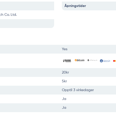
Åpningstider
h Co. Ltd.
Yes
20kr
5kr
Opptil 3 virkedager
Ja
Ja