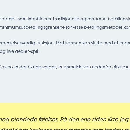
metoder, som kombinerer tradisjonelle og moderne betalingsløs
at minimumsutbetalingsgrensene for visse betalingsmetoder ka
emerkelsesverdig funksjon. Plattformen kan skilte med et enormt
g live dealer-spill.
sino er det riktige valget, er anmeldelsen nedenfor akkurat no
meg blandede følelser. På den ene siden likte jeg