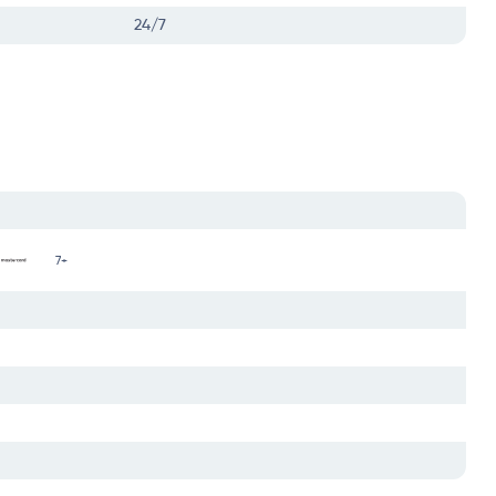
24/7
7+