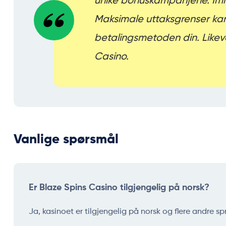
unike bonuskampanjene. Imid
Maksimale uttaksgrenser kan
betalingsmetoden din. Likeve
Casino.
Vanlige spørsmål
Er Blaze Spins Casino tilgjengelig på norsk?
Ja, kasinoet er tilgjengelig på norsk og flere andre spr