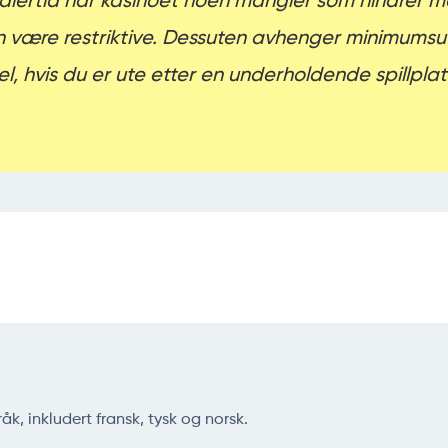
lertid har kasinoet noen mangler som hindrer me
 være restriktive. Dessuten avhenger minimumsu
l, hvis du er ute etter en underholdende spillpla
åk, inkludert fransk, tysk og norsk.