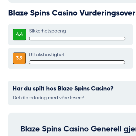
Blaze Spins Casino Vurderingsover
Sikkerhetspoeng
4.4
Uttakshastighet
3.9
Har du spilt hos Blaze Spins Casino?
Del din erfaring med våre lesere!
Blaze Spins Casino Generell g