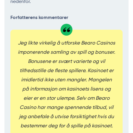
nedenfor.
Forfatterens kommentarer
Jeg likte virkelig å utforske Bearo Casinos
imponerende samling av spill og bonuser.
Bonusene er svært varierte og vil
tilfredsstille de fleste spillere. Kasinoet er
imidlertid ikke uten mangler. Mangelen
på informasjon om kasinoets lisens og
eier er en stor ulempe. Selv om Bearo
Casino har mange spennende tilbud, vil
jeg anbefale å utvise forsiktighet hvis du
bestemmer deg for å spille på kasinoet.