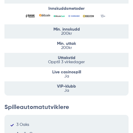
Innskuddsmetoder
13+
Min. innskudd
200kr
Min. uttak
200kr
Uttakstid
Opptil 3 virkedager
Live casinospill
Ja
VIP-klubb
Ja
Spilleautomatutviklere
3 Oaks