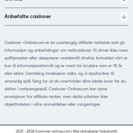
Anbefalte casinoer
Casinoer-Online.com er en uavhengig affiliate-nettside som gir
informasjon og anbefalinger om nettcasinoer. Vi driver ikke noen
spilltjenester eller aksepterer veddemål direkte. Innholdet vårt er
kun til informasjonsformål og er ment for brukere som er 18 år
eller eldre. Gambling innebærer risiko, og vi oppfordrer til
ansvarlig spill. Sørg for at du overholder dine lokale lover før du
deltar i nettpengespill. Casinoer-Online.com kan tjene
provisjoner fra affiliate-lenker, men dette påvirker ikke
objektiviteten i våre anmeldelser eller rangeringer.
2021 - 2026 Casinoer-online.com | Alle rettigheter forbeholdt