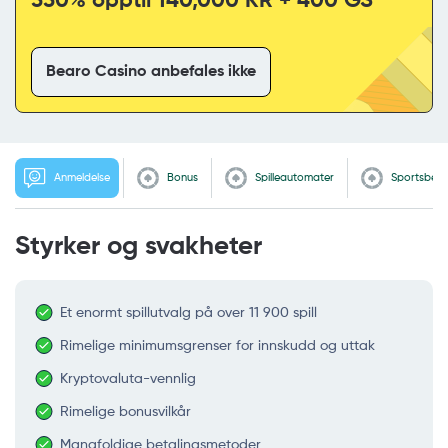
550% opptil 140,000 KR + 400 GS
Bearo Casino anbefales ikke
Anmeldelse
Bonus
Spilleautomater
Sportsbett
Styrker og svakheter
Et enormt spillutvalg på over 11 900 spill
Rimelige minimumsgrenser for innskudd og uttak
Kryptovaluta-vennlig
Rimelige bonusvilkår
Mangfoldige betalingsmetoder