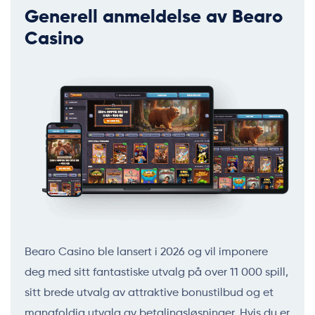
Generell anmeldelse av Bearo
Casino
Bearo Casino ble lansert i 2026 og vil imponere
deg med sitt fantastiske utvalg på over 11 000 spill,
sitt brede utvalg av attraktive bonustilbud og et
mangfoldig utvalg av betalingsløsninger. Hvis du er