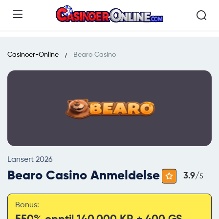
Casinoer-Online
Bearo Casino
Lansert 2026
Bearo Casino Anmeldelse
3.9/
5
Bonus: