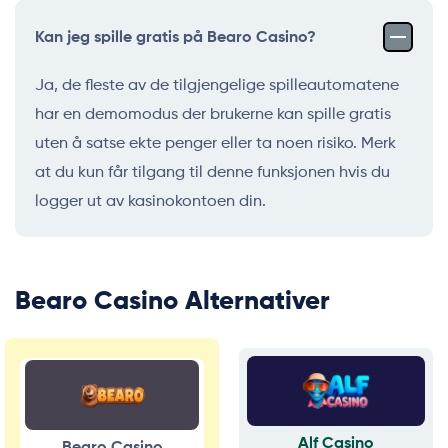
Kan jeg spille gratis på Bearo Casino?
Ja, de fleste av de tilgjengelige spilleautomatene
har en demomodus der brukerne kan spille gratis
uten å satse ekte penger eller ta noen risiko. Merk
at du kun får tilgang til denne funksjonen hvis du
logger ut av kasinokontoen din.
Bearo Casino Alternativer
Alf Casino
Bearo Casino