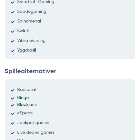
Smartsoft Gaming
Spadegaming
Spinomenal
Swintt
Vibra Gaming
Yggdrasil
Spillealternativer
Baccarat
Bingo
Blackjack
eSports
Jackpot games
Live dealer games