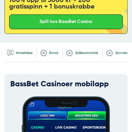
100% opp til 5000 kr + 200
gratisspinn + 1 bonuskrabbe
Spill hos BassBet Casino
Anmeldelse
Bonus
Spilleautomater
Sportsbett
BassBet Casinoer mobilapp