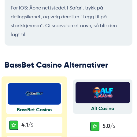
For iOS: Åpne nettstedet i Safari, trykk på
delingsikonet, og velg deretter “Legg til på
startskjermen”. Gi snarveien et navn, så blir den
lagt til.
BassBet Casino Alternativer
Alf Casino
BassBet Casino
4.1/
5
5.0/
5