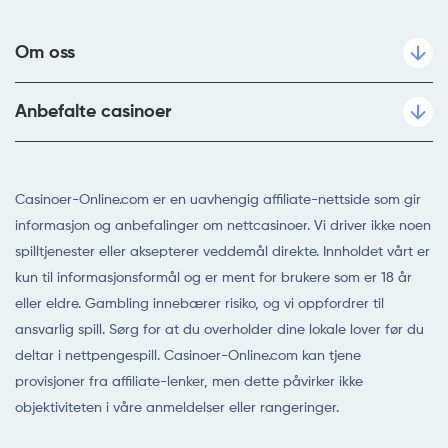
Om oss
Anbefalte casinoer
Casinoer-Online.com er en uavhengig affiliate-nettside som gir
informasjon og anbefalinger om nettcasinoer. Vi driver ikke noen
spilltjenester eller aksepterer veddemål direkte. Innholdet vårt er
kun til informasjonsformål og er ment for brukere som er 18 år
eller eldre. Gambling innebærer risiko, og vi oppfordrer til
ansvarlig spill. Sørg for at du overholder dine lokale lover før du
deltar i nettpengespill. Casinoer-Online.com kan tjene
provisjoner fra affiliate-lenker, men dette påvirker ikke
objektiviteten i våre anmeldelser eller rangeringer.