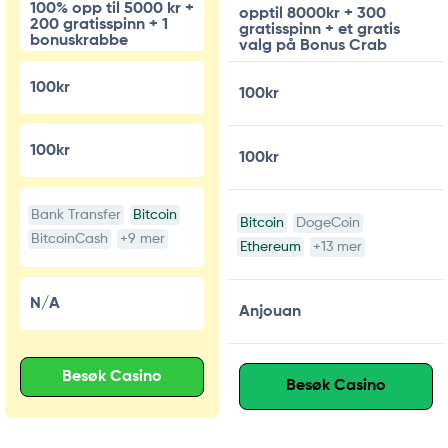
100% opp til 5000 kr +
opptil 8000kr + 300
200 gratisspinn + 1
gratisspinn + et gratis
bonuskrabbe
valg på Bonus Crab
100kr
100kr
100kr
100kr
Bank Transfer
Bitcoin
Bitcoin
DogeCoin
BitcoinCash
+9 mer
Ethereum
+13 mer
N/A
Anjouan
Besøk Casino
Besøk Casino